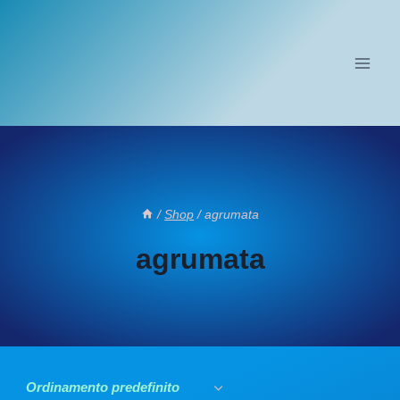
Salta
al
contenuto
/
Shop
/
agrumata
agrumata