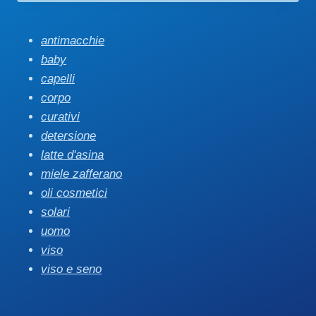
antimacchie
baby
capelli
corpo
curativi
detersione
latte d'asina
miele zafferano
oli cosmetici
solari
uomo
viso
viso e seno