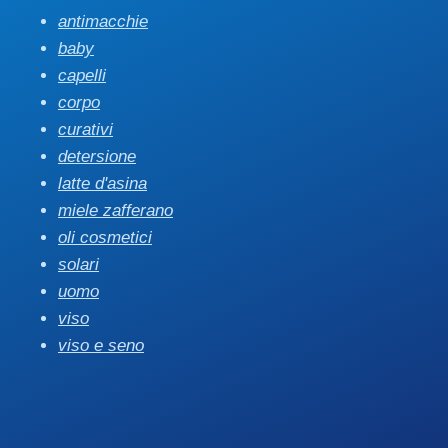
antimacchie
baby
capelli
corpo
curativi
detersione
latte d'asina
miele zafferano
oli cosmetici
solari
uomo
viso
viso e seno