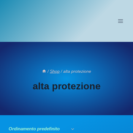
Salta
al
contenuto
/
Shop
/
alta protezione
alta protezione