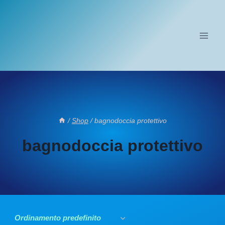
Salta
al
contenuto
/
Shop
/
bagnodoccia protettivo
bagnodoccia protettivo