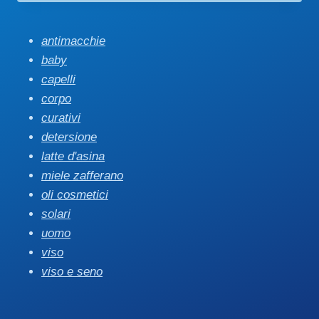
antimacchie
baby
capelli
corpo
curativi
detersione
latte d'asina
miele zafferano
oli cosmetici
solari
uomo
viso
viso e seno