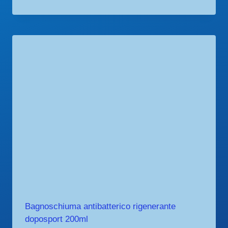
di
prezzo:
da
€ 12,00
a
€ 23,50
Bagnoschiuma antibatterico rigenerante
doposport 200ml