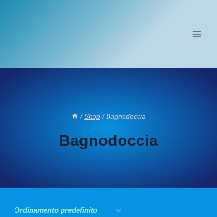
Salta
al
contenuto
/
Shop
/
Bagnodoccia
Bagnodoccia