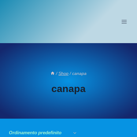
Salta
al
contenuto
/
Shop
/
canapa
canapa