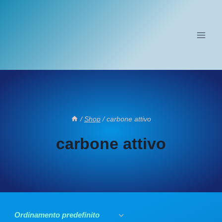
Salta
al
contenuto
/
Shop
/
carbone attivo
carbone attivo