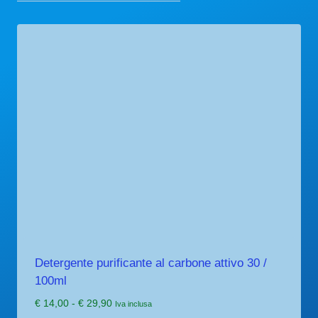
Detergente purificante al carbone attivo 30 /
100ml
Fascia
€
14,00
-
€
29,90
Iva inclusa