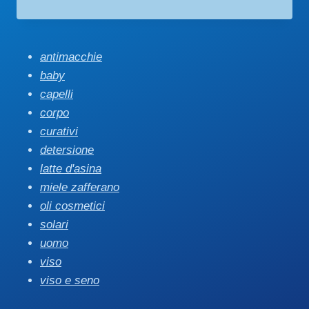
di
prezzo:
da
€ 14,00
antimacchie
a
baby
€ 29,90
capelli
corpo
curativi
detersione
latte d'asina
miele zafferano
oli cosmetici
solari
uomo
viso
viso e seno