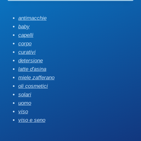
antimacchie
baby
capelli
corpo
curativi
detersione
latte d'asina
miele zafferano
oli cosmetici
solari
uomo
viso
viso e seno