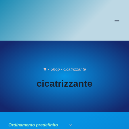
Salta
al
contenuto
/
Shop
/
cicatrizzante
cicatrizzante