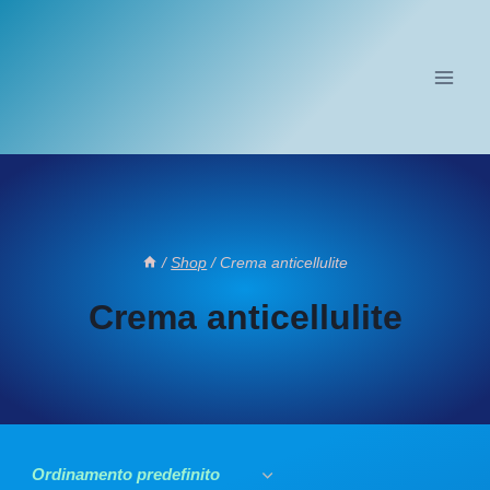
Salta
al
contenuto
/
Shop
/
Crema anticellulite
Crema anticellulite