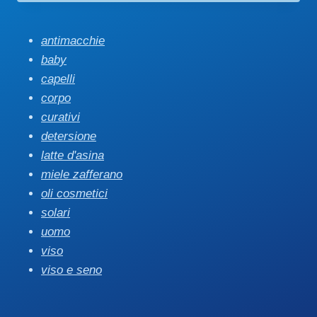
antimacchie
baby
capelli
corpo
curativi
detersione
latte d'asina
miele zafferano
oli cosmetici
solari
uomo
viso
viso e seno