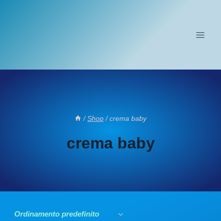
Salta
al
contenuto
/
Shop
/
crema baby
crema baby