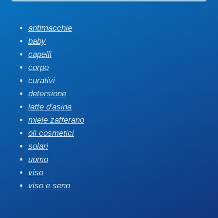
antimacchie
baby
capelli
corpo
curativi
detersione
latte d'asina
miele zafferano
oli cosmetici
solari
uomo
viso
viso e seno