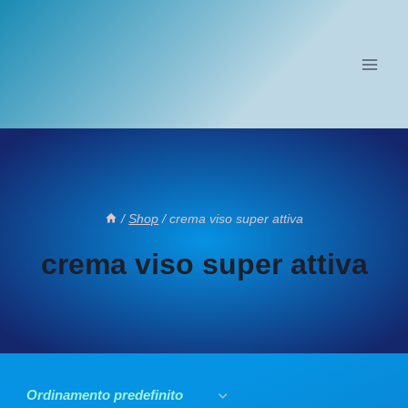
Salta
al
contenuto
/
Shop
/
crema viso super attiva
crema viso super attiva