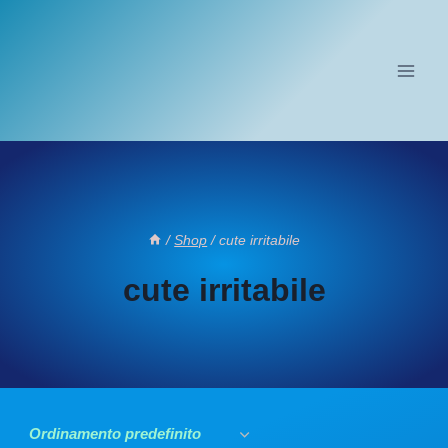
Salta
al
contenuto
/
Shop
/
cute irritabile
cute irritabile