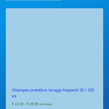
Shampoo protettivo lavaggi frequenti 30 / 250
ml
Fascia
€
12,00
-
€
29,90
Iva inclusa