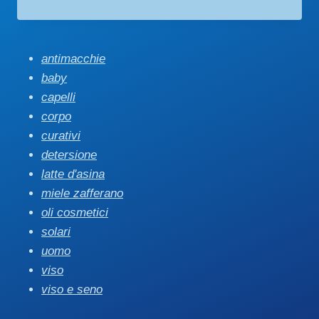
di
prezzo:
da
€ 12,00
antimacchie
a
baby
€ 29,90
capelli
corpo
curativi
detersione
latte d'asina
miele zafferano
oli cosmetici
solari
uomo
viso
viso e seno