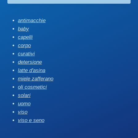
prezzo:
da
€ 19,90
antimacchie
a
baby
€ 22,50
capelli
corpo
curativi
detersione
latte d'asina
miele zafferano
oli cosmetici
solari
uomo
viso
viso e seno