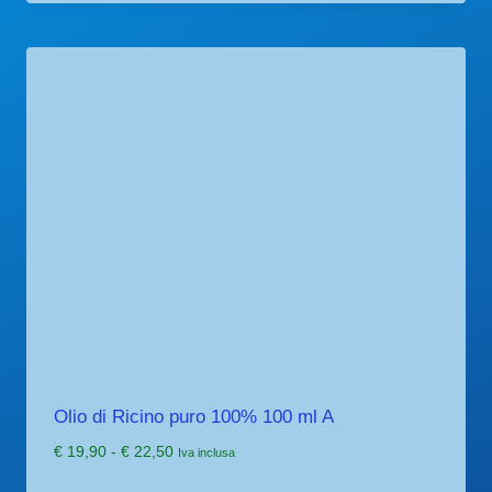
Olio di Ricino puro 100% 100 ml A
Fascia
€
19,90
-
€
22,50
Iva inclusa
di