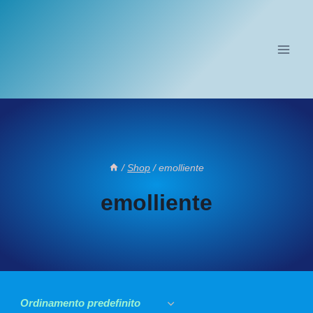
Salta
al
contenuto
/
Shop
/
emolliente
emolliente