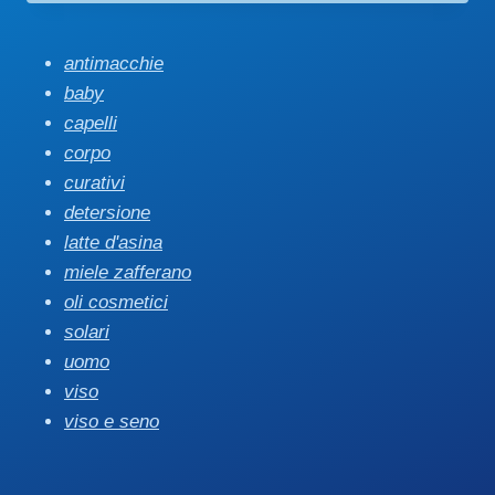
antimacchie
baby
capelli
corpo
curativi
detersione
latte d'asina
miele zafferano
oli cosmetici
solari
uomo
viso
viso e seno