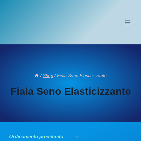
Salta
al
contenuto
/
Shop
/
Fiala Seno Elasticizzante
Fiala Seno Elasticizzante