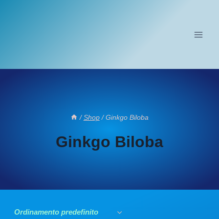
Salta
al
contenuto
/
Shop
/
Ginkgo Biloba
Ginkgo Biloba