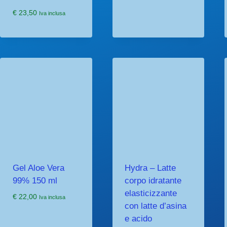
€
23,50
Iva inclusa
Gel Aloe Vera
Hydra – Latte
99% 150 ml
corpo idratante
elasticizzante
€
22,00
Iva inclusa
con latte d’asina
e acido