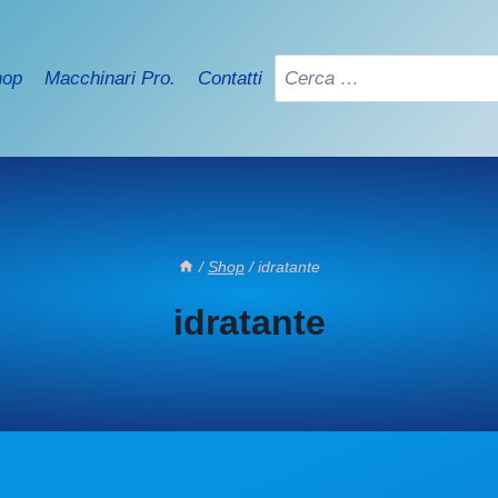
Ricerca
hop
Macchinari Pro.
Contatti
per:
/
Shop
/
idratante
idratante