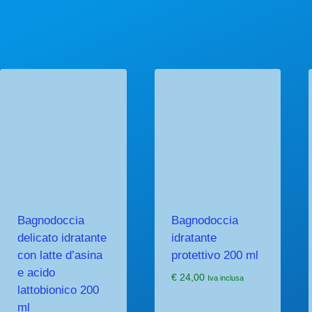
Bagnodoccia
Bagnodoccia
delicato idratante
idratante
con latte d’asina
protettivo 200 ml
e acido
€
24,00
Iva inclusa
lattobionico 200
ml