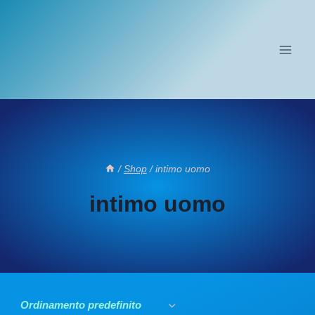
Salta
al
contenuto
/
Shop
/
intimo uomo
intimo uomo