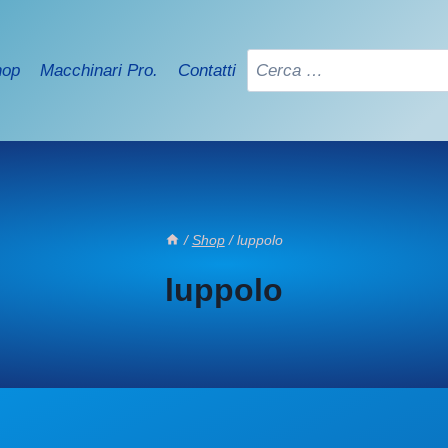
Ricerca
hop
Macchinari Pro.
Contatti
per:
/
Shop
/
luppolo
luppolo