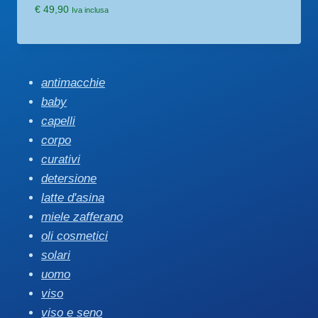
€
49,90
Iva inclusa
antimacchie
baby
capelli
corpo
curativi
detersione
latte d'asina
miele zafferano
oli cosmetici
solari
uomo
viso
viso e seno