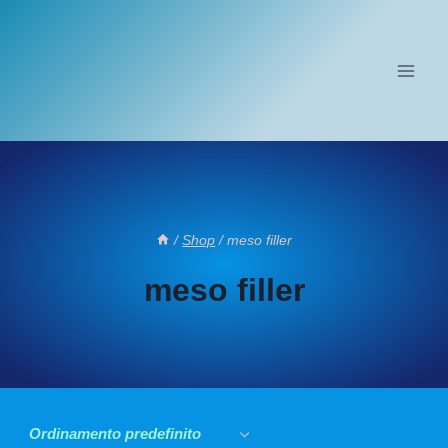
Salta
al
contenuto
/
Shop
/
meso filler
meso filler