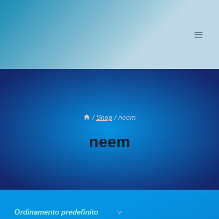
Salta
al
contenuto
/
Shop
/
neem
neem