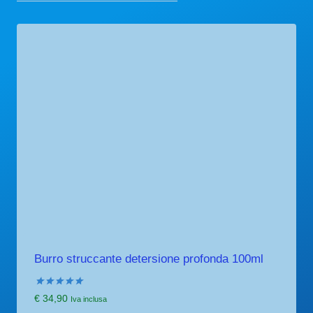
Burro struccante detersione profonda 100ml
Valutato
€
34,90
Iva inclusa
5.00