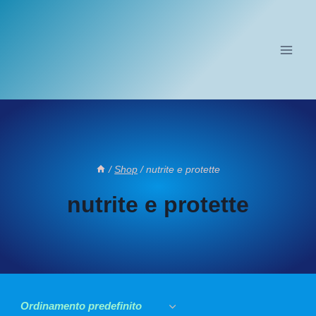
Salta
al
contenuto
/
Shop
/
nutrite e protette
nutrite e protette