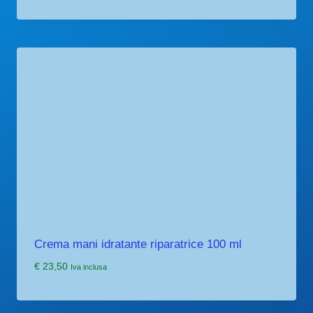
di
prezzo:
da
€ 12,20
a
€ 23,50
Crema mani idratante riparatrice 100 ml
€
23,50
Iva inclusa