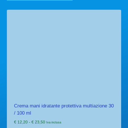
Crema mani idratante protettiva multiazione 30
/ 100 ml
Fascia
€
12,20
-
€
23,50
Iva inclusa