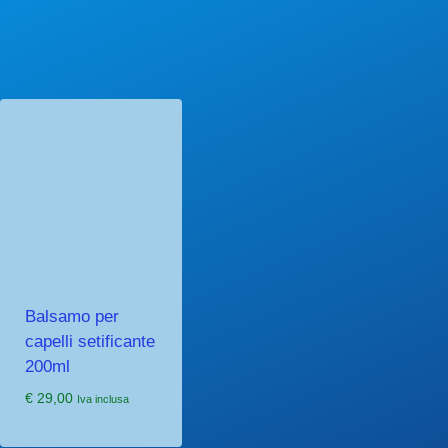
Balsamo per
capelli setificante
200ml
€
29,00
Iva inclusa