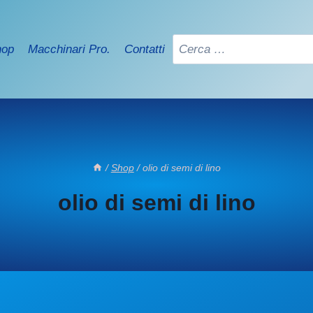
Ricerca
hop
Macchinari Pro.
Contatti
per:
/
Shop
/
olio di semi di lino
olio di semi di lino