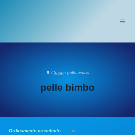
Salta
al
contenuto
/
Shop
/
pelle bimbo
pelle bimbo