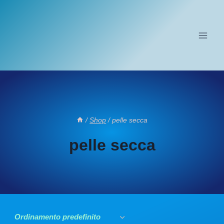
Salta
al
contenuto
/
Shop
/
pelle secca
pelle secca