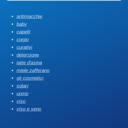
antimacchie
baby
capelli
corpo
curativi
detersione
latte d'asina
miele zafferano
oli cosmetici
solari
uomo
viso
viso e seno