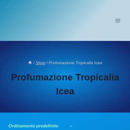
Salta
al
contenuto
/
Shop
/
Profumazione Tropicalia Icea
Profumazione Tropicalia
Icea