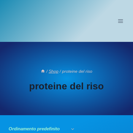
Salta
al
contenuto
/
Shop
/
proteine del riso
proteine del riso