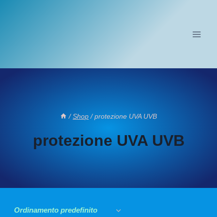
Salta
al
contenuto
/
Shop
/
protezione UVA UVB
protezione UVA UVB