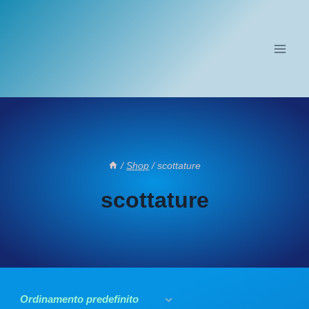
Salta
al
contenuto
/
Shop
/
scottature
scottature