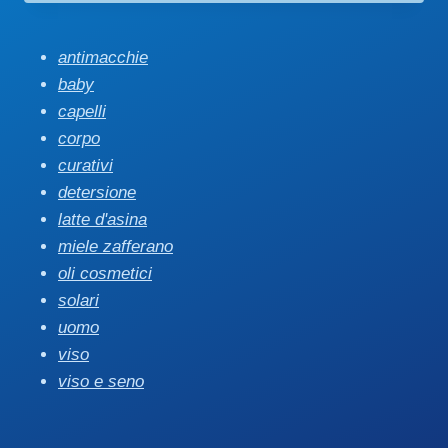
antimacchie
baby
capelli
corpo
curativi
detersione
latte d'asina
miele zafferano
oli cosmetici
solari
uomo
viso
viso e seno