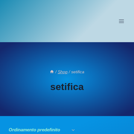
Salta
al
contenuto
/
Shop
/
setifica
setifica