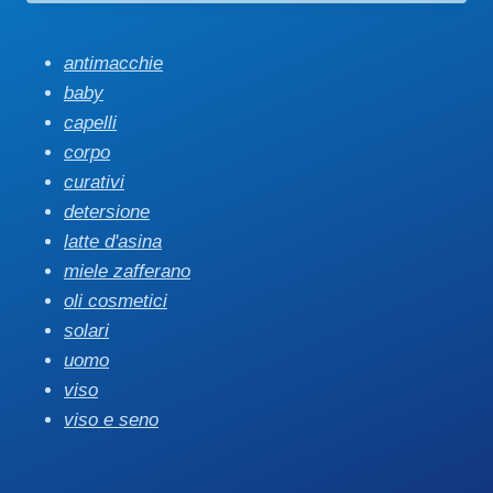
antimacchie
baby
capelli
corpo
curativi
detersione
latte d'asina
miele zafferano
oli cosmetici
solari
uomo
viso
viso e seno