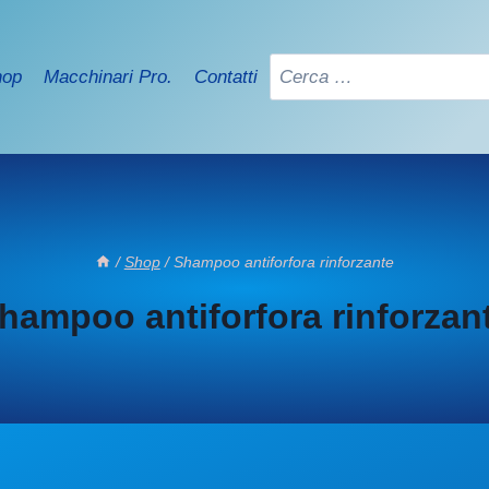
Ricerca
hop
Macchinari Pro.
Contatti
per:
/
Shop
/
Shampoo antiforfora rinforzante
hampoo antiforfora rinforzan