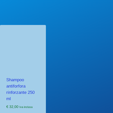
Shampoo
antiforfora
rinforzante 250
ml
€
32,00
Iva inclusa