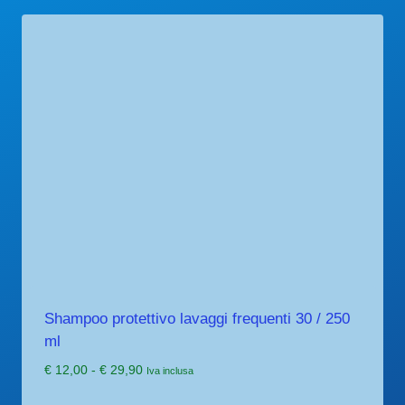
Shampoo protettivo lavaggi frequenti 30 / 250
ml
Fascia
€
12,00
-
€
29,90
Iva inclusa
di