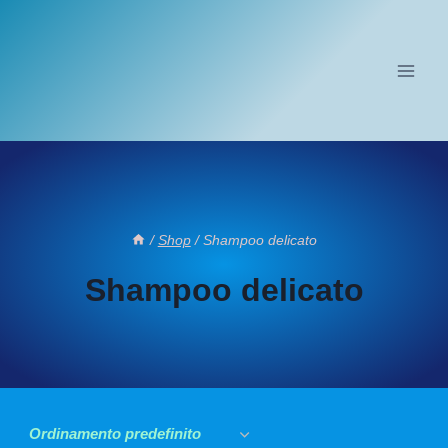
Salta
al
contenuto
/
Shop
/
Shampoo delicato
Shampoo delicato