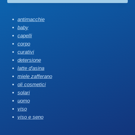
prezzo:
da
€ 12,00
antimacchie
a
baby
€ 29,90
capelli
corpo
curativi
detersione
latte d'asina
miele zafferano
oli cosmetici
solari
uomo
viso
viso e seno