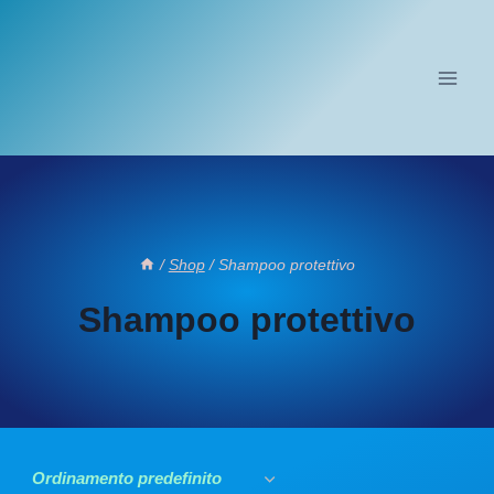
Salta
al
contenuto
/
Shop
/
Shampoo protettivo
Shampoo protettivo