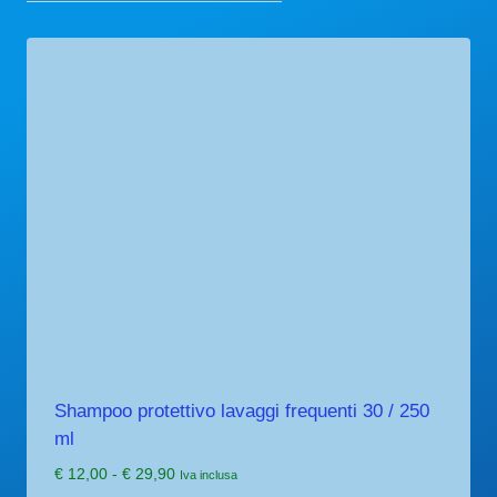
Shampoo protettivo lavaggi frequenti 30 / 250
ml
Fascia
€
12,00
-
€
29,90
Iva inclusa