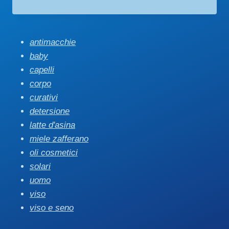
di
prezzo:
da
€ 12,00
antimacchie
a
baby
€ 29,90
capelli
corpo
curativi
detersione
latte d'asina
miele zafferano
oli cosmetici
solari
uomo
viso
viso e seno