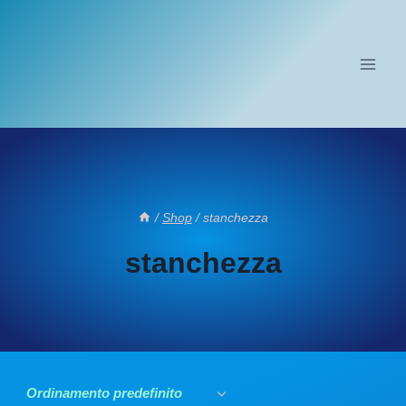
Salta
al
contenuto
/
Shop
/
stanchezza
stanchezza