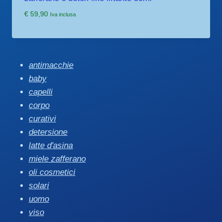
€
59,90
Iva inclusa
antimacchie
baby
capelli
corpo
curativi
detersione
latte d'asina
miele zafferano
oli cosmetici
solari
uomo
viso