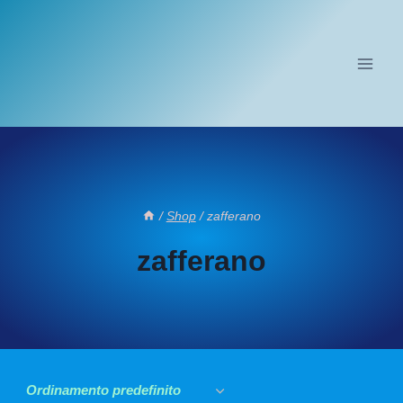
Salta
al
contenuto
/
Shop
/
zafferano
zafferano