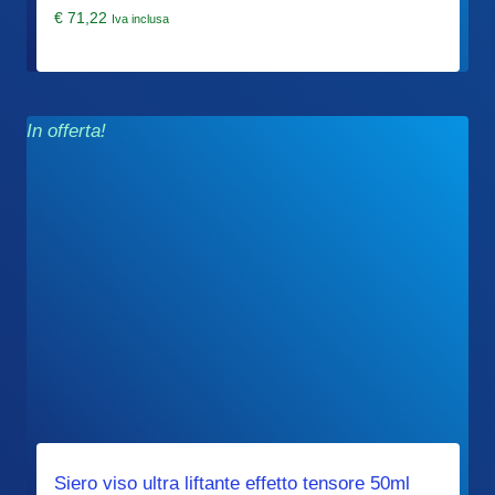
€
71,22
Iva inclusa
In offerta!
Siero viso ultra liftante effetto tensore 50ml