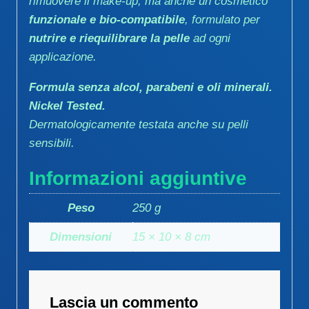
rimuovere il make-up, ma anche un cosmetico
funzionale e bio-compatibile
, formulato per
nutrire e riequilibrare la pelle
ad ogni
applicazione.
Formula senza alcol, parabeni e oli minerali.
Nickel Tested.
Dermatologicamente testata anche su pelli
sensibili.
Informazioni aggiuntive
Peso
250 g
Dimensioni
15 × 10 × 8 cm
Lascia un commento