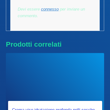
Devi essere
connesso
per inviare un
commento.
Prodotti correlati
Crema viso idratazione profonda pelli secche