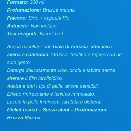
Formato:
200 ml
Profumazione:
Brezza marina
Flacone:
Sirio + capsula Flo
Astuccio:
Non incluso
Test eseguiti:
Nichel test
Acqua micellare con
bava di lumaca
,
aloe vera
,
avena
e
calendula
: strucca, tonifica e rigenera in un
solo gesto.
Deterge delicatamente viso, occhi e labbra senza
alterare il film idrolipidico.
Adatta a tutti i tipi di pelle, anche sensibili.
Effetto rinfrescante e lenitivo immediato.
Lascia la pelle luminosa, idratata e distesa.
Nickel tested – Senza alcol – Profumazione
Brezza Marina.