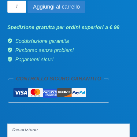
Acqua
Aggiungi al carrello
micellare
struccante
Spedizione gratuita per ordini superiori a € 99
tonificante
200ml
Soddisfazione garantita
quantità
Rimborso senza problemi
Pagamenti sicuri
CONTROLLO SICURO GARANTITO
Descrizione