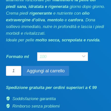
piedi sana, idratata e rigenerata
giorno dopo giorno.
Crema piedi
rigenerante
e nutriente con
olio
extravergine d’oliva
,
mentolo
e
canfora
. Dona
sollievo immediato, nutre in profondità e lascia i piedi
morbidi e rivitalizzati.
Ideale per pelle
molto secca, screpolata e ruvida
.
Formato ml
Crema
Aggiungi al carrello
piedi
ultra
Spedizione gratuita per ordini superiori a € 99
nutriente
30
Soddisfazione garantita
/
Rimborso senza problemi
100