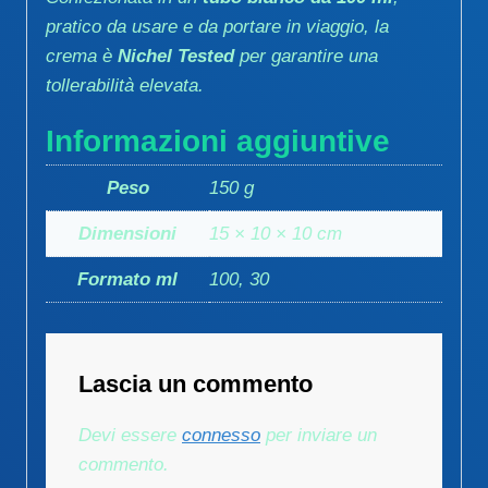
pratico da usare e da portare in viaggio, la
crema è
Nichel Tested
per garantire una
tollerabilità elevata.
Informazioni aggiuntive
Peso
150 g
Dimensioni
15 × 10 × 10 cm
Formato ml
100, 30
Lascia un commento
Devi essere
connesso
per inviare un
commento.