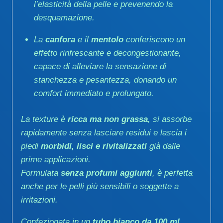
l’elasticità della pelle e prevenendo la
desquamazione.
La
canfora
e il
mentolo
conferiscono un
effetto rinfrescante e decongestionante,
capace di alleviare la sensazione di
stanchezza e pesantezza, donando un
comfort immediato e prolungato.
La texture è
ricca ma non grassa
, si assorbe
rapidamente senza lasciare residui e lascia i
piedi
morbidi, lisci e rivitalizzati
già dalle
prime applicazioni.
Formulata
senza profumi aggiunti
, è perfetta
anche per le pelli più sensibili o soggette a
irritazioni.
Confezionata in un
tubo bianco da 100 ml
,