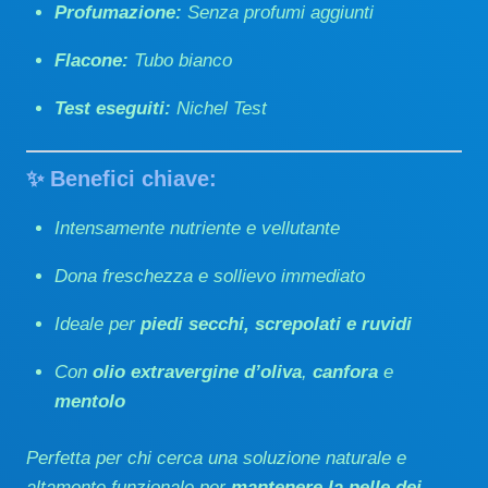
Profumazione:
Senza profumi aggiunti
€ 9,90
Flacone:
Tubo bianco
Test eseguiti:
Nichel Test
✨ Benefici chiave:
Intensamente nutriente e vellutante
Dona freschezza e sollievo immediato
Ideale per
piedi secchi, screpolati e ruvidi
Con
olio extravergine d’oliva
,
canfora
e
mentolo
Perfetta per chi cerca una soluzione naturale e
altamente funzionale per
mantenere la pelle dei