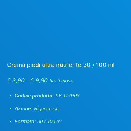
Crema piedi ultra nutriente 30 / 100 ml
Fascia
€
3,90
-
€
9,90
Iva inclusa
di
Codice prodotto:
KK-CRP03
prezzo:
Azione:
Rigenerante
da
€ 3,90
Formato:
30 / 100 ml
a