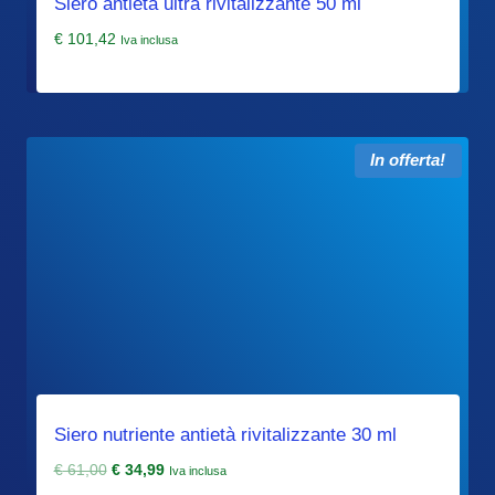
Siero antietà ultra rivitalizzante 50 ml
€
101,42
Iva inclusa
In offerta!
Siero nutriente antietà rivitalizzante 30 ml
Il
Il
€
61,00
€
34,99
Iva inclusa
prezzo
prezzo