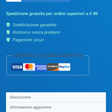
mask
maschera
Spedizione gratuita per ordini superiori a € 99
detox
dermolevigante
Soddisfazione garantita
quantità
Rimborso senza problemi
Pagamenti sicuri
CONTROLLO SICURO GARANTITO
Descrizione
Informazioni aggiuntive