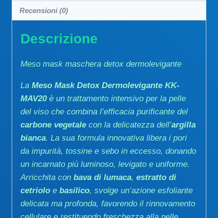
Recensioni (0)
Descrizione
Meso mask maschera detox dermolevigante
La
Meso Mask Detox Dermolevigante KK-
MAV20
è un trattamento intensivo per la pelle
del viso che combina l’efficacia purificante del
carbone vegetale
con la delicatezza dell’
argilla
bianca
. La sua formula innovativa libera i pori
da impurità, tossine e sebo in eccesso, donando
un incarnato più luminoso, levigato e uniforme.
Arricchita con
bava di lumaca
,
estratto di
cetriolo
e
basilico
, svolge un’azione esfoliante
delicata ma profonda, favorendo il rinnovamento
cellulare e restituendo freschezza alla pelle.