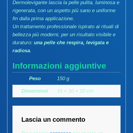
Dermolevigante lascia la pelle pulita, luminosa e
rigenerata, con un aspetto più sano e uniforme
fin dalla prima applicazione.
Un trattamento professionale ispirato ai rituali di
bellezza più moderni, per un risultato visibile e
duraturo:
una pelle che respira, levigata e
radiosa
.
Informazioni aggiuntive
Peso
150 g
Dimensioni
15 × 10 × 10 cm
Lascia un commento