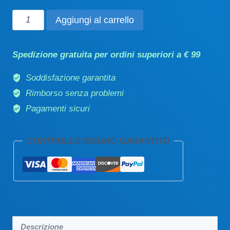
Seno
Aggiungi al carrello
Lift
effect
Spedizione gratuita per ordini superiori a € 99
rassodante
seno
Soddisfazione garantita
100ml
Rimborso senza problemi
quantità
Pagamenti sicuri
CONTROLLO SICURO GARANTITO
Descrizione