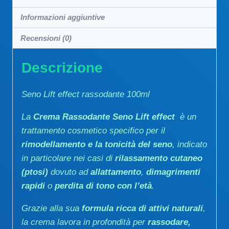
Informazioni aggiuntive
Recensioni (0)
Descrizione
Seno Lift effect rassodante 100ml
La
Crema Rassodante Seno Lift effect
è un
trattamento cosmetico specifico per il
rimodellamento e la tonicità del seno
, indicato
in particolare nei casi di
rilassamento cutaneo
(ptosi)
dovuto ad
allattamento
,
dimagrimenti
rapidi
o
perdita di tono con l’età
.
Grazie alla sua
formula ricca di attivi naturali
,
la crema lavora in profondità per
rassodare,