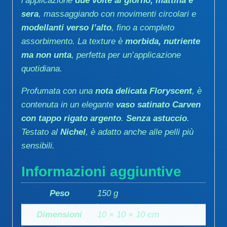
l’applicazione
due volte al giorno, mattina e
sera
, massaggiando con movimenti circolari e
modellanti verso l’alto
, fino a completo
assorbimento. La texture è
morbida, nutriente
ma non unta
, perfetta per un’applicazione
quotidiana.
Profumata con una
nota delicata Floryscent
, è
contenuta in un elegante
vaso satinato Carven
con tappo rigato argento
.
Senza astuccio
.
Testato al
Nichel
, è adatto anche alle pelli più
sensibili.
Informazioni aggiuntive
Peso
150 g
Dimensioni
10 × 10 × 10 cm