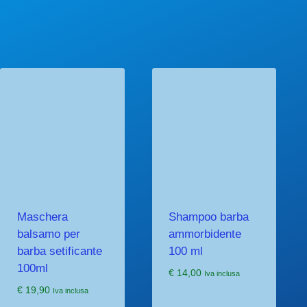
Maschera
Shampoo barba
balsamo per
ammorbidente
barba setificante
100 ml
100ml
€
14,00
Iva inclusa
€
19,90
Iva inclusa