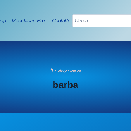
Ricerca
hop
Macchinari Pro.
Contatti
per:
/
Shop
/
barba
barba