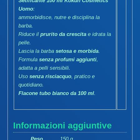
Setificante 100 ml Kokun Cosmetics
Uomo
:
ammorbidisce, nutre e disciplina la
barba.
Riduce il
prurito da crescita
e idrata la
pelle.
Lascia la barba
setosa e morbida
.
Formula
senza profumi aggiunti
,
adatta a pelli sensibili.
Uso
senza risciacquo
, pratico e
quotidiano.
Flacone tubo bianco da 100 ml
.
Informazioni aggiuntive
Peso
150 g