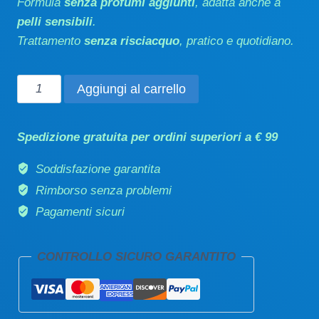
Formula
senza profumi aggiunti
, adatta anche a
pelli sensibili
.
Trattamento
senza risciacquo
, pratico e quotidiano.
Maschera
Aggiungi al carrello
balsamo
per
Spedizione gratuita per ordini superiori a € 99
barba
setificante
Soddisfazione garantita
100ml
Rimborso senza problemi
quantità
Pagamenti sicuri
CONTROLLO SICURO GARANTITO