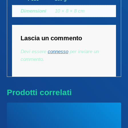
Dimensioni
10 × 8 × 8 cm
Lascia un commento
Devi essere
connesso
per inviare un
commento.
Prodotti correlati