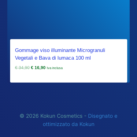
Gommage viso illuminante Microgranuli
Vegetali e Bava di lumaca 100 ml
Il
Il
€
34,90
€
16,90
Iva inclusa
prezzo
prezzo
originale
attuale
era:
è:
€ 34,90.
€ 16,90.
© 2026 Kokun Cosmetics -
Disegnato e
ottimizzato da Kokun