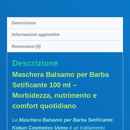
Descrizione
Informazioni aggiuntive
Recensioni (0)
Descrizione
Maschera Balsamo per Barba
Setificante 100 ml –
Morbidezza, nutrimento e
comfort quotidiano
La
Maschera Balsamo per Barba Setificante
Kokun Cosmetics Uomo
è un trattamento