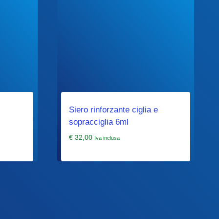
Siero rinforzante ciglia e
sopracciglia 6ml
€
32,00
Iva inclusa