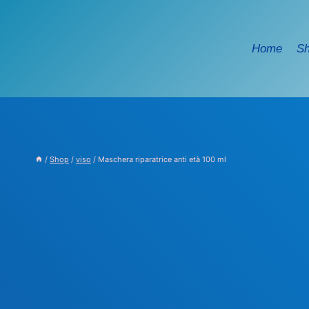
Salta
al
contenuto
Home
S
/
Shop
/
viso
/
Maschera riparatrice anti età 100 ml