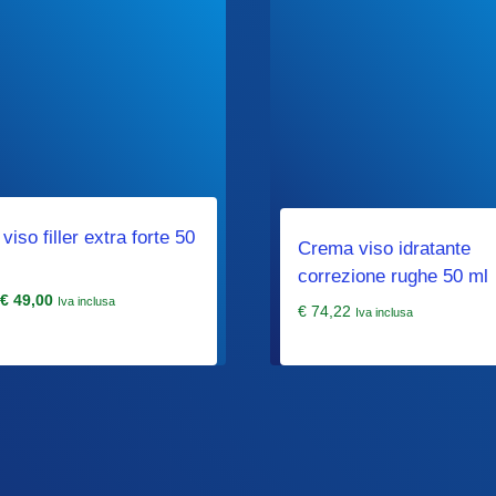
iso filler extra forte 50
Crema viso idratante
correzione rughe 50 ml
Il
Il
€
49,00
Iva inclusa
€
74,22
Iva inclusa
prezzo
prezzo
originale
attuale
era:
è:
€ 85,00.
€ 49,00.