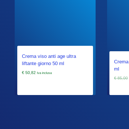
Crema viso anti age ultra
Crema v
liftante giorno 50 ml
ml
€
50,82
Iva inclusa
€
85,00