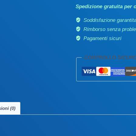
anti
Spedizione gratuita per o
età
100
Soddisfazione garantit
ml
Rimborso senza probl
quantità
Pagamenti sicuri
CONTROLLO SICUR
ioni (0)