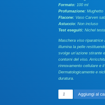
Formato:
100 ml
Profumazione:
Mughetto
Flacone:
Vaso Carven sati
Astuccio:
Non incluso
Test eseguiti:
Nichel test
Maschera viso riparatrice a
illumina la pelle restitue
svolge un’azione stirante e
contorni del viso. Arricchita
rinnovamento cellulare e il 
Dermatologicamente e niche
duratura.
Maschera
Aggiungi al car
riparatrice