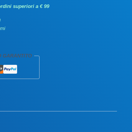
rdini superiori a € 99
a
emi
O GARANTITO