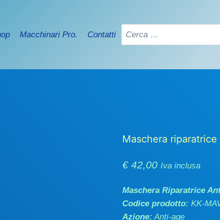
Ricerca
hop
Macchinari Pro.
Contatti
per:
Maschera riparatrice 
€
42,00
Iva inclusa
Maschera Riparatrice Ant
Codice prodotto:
KK-MA
Azione:
Anti-age