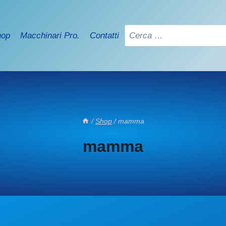
Ricerca
hop
Macchinari Pro.
Contatti
per:
/
Shop
/
mamma
mamma