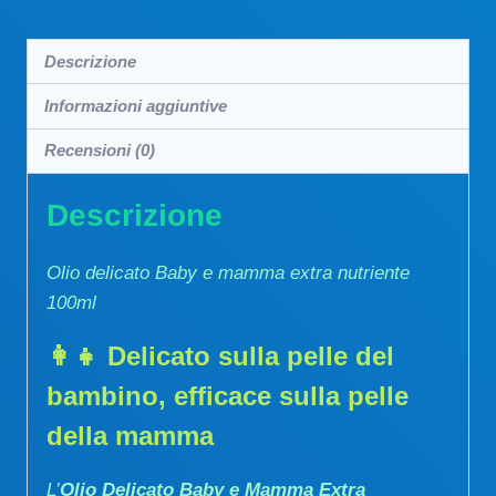
Descrizione
Informazioni aggiuntive
Recensioni (0)
Descrizione
Olio delicato Baby e mamma extra nutriente
100ml
👩‍👧
Delicato sulla pelle del
bambino, efficace sulla pelle
della mamma
L’
Olio Delicato Baby e Mamma Extra