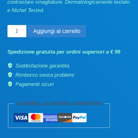
contrastare smagliature. Dermatologicamente testato
e Nichel Tested.
Olio
Aggiungi al carrello
delicato
Baby
Spedizione gratuita per ordini superiori a € 99
extra
nutriente
Soddisfazione garantita
100ml
Rimborso senza problemi
quantità
Pagamenti sicuri
CONTROLLO SICURO GARANTITO