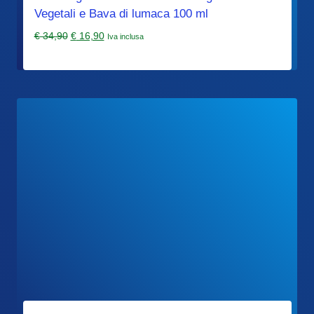
Vegetali e Bava di lumaca 100 ml
Il
Il
€
34,90
€
16,90
Iva inclusa
prezzo
prezzo
originale
attuale
era:
è:
€ 34,90.
€ 16,90.