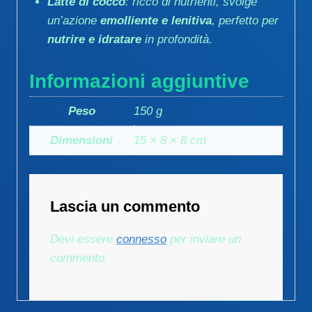
Latte di cocco
: ricco di nutrienti, svolge
un’azione
emolliente e lenitiva
, perfetto per
nutrire e idratare
in profondità.
Informazioni aggiuntive
Peso
150 g
Dimensioni
15 × 8 × 8 cm
Lascia un commento
Devi essere
connesso
per inviare un
commento.