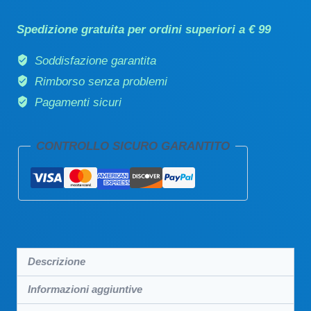
mist
Spedizione gratuita per ordini superiori a € 99
rivitalizzante
100ml
Soddisfazione garantita
quantità
Rimborso senza problemi
Pagamenti sicuri
CONTROLLO SICURO GARANTITO
Descrizione
Informazioni aggiuntive