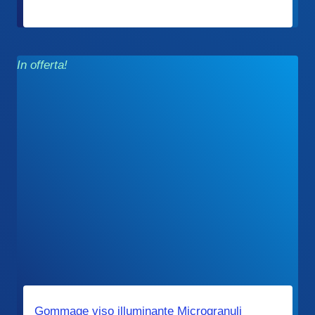
In offerta!
Gommage viso illuminante Microgranuli