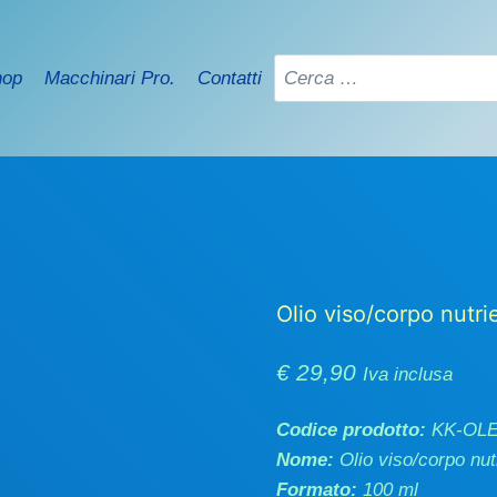
Ricerca
hop
Macchinari Pro.
Contatti
per:
Olio viso/corpo nutr
€
29,90
Iva inclusa
Codice prodotto:
KK-OL
Nome:
Olio viso/corpo nut
Formato:
100 ml