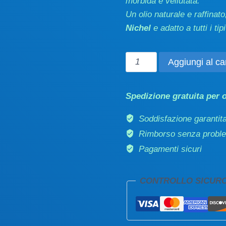
morbida e vellutata.
Un olio naturale e raffinato
Nichel
e adatto a tutti i tipi
Olio
Aggiungi al car
viso/corpo
nutriente-
Spedizione gratuita per o
rassodante
100
Soddisfazione garantit
ml
Rimborso senza probl
quantità
Pagamenti sicuri
CONTROLLO SICUR