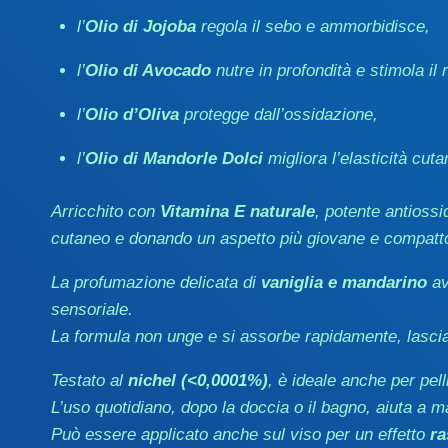
l’
Olio di Jojoba
regola il sebo e ammorbidisce,
l’
Olio di Avocado
nutre in profondità e stimola il
l’
Olio d’Oliva
protegge dall’ossidazione,
l’
Olio di Mandorle Dolci
migliora l’elasticità cuta
Arricchito con
Vitamina E naturale
, potente antioss
cutaneo e donando un aspetto più giovane e compatt
La profumazione delicata di
vaniglia e mandarino
av
sensoriale.
La formula non unge e si assorbe rapidamente, lasci
Testato al
nichel (<0,0001%)
, è ideale anche per pelli
L’uso quotidiano, dopo la doccia o il bagno, aiuta a ma
Può essere applicato anche sul viso per un effetto
ra