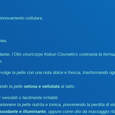
 rinnovamento cellulare,
nea.
idante, l’Olio viso/corpo Kokun Cosmetics contrasta la formaz
o.
volge la pelle con una nota dolce e fresca, trasformando og
ando la pelle
setosa e vellutata
al tatto.
 sensibili o facilmente irritabili.
ntenere la pelle nutrita e tonica, prevenendo la perdita di el
ssodante e illuminante
, oppure come olio da massaggio ril