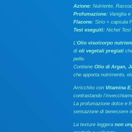
Azione:
Nutriente, Rasso
Profumazione:
Vaniglia e
Flacone:
Sirio + capsula F
Test eseguiti:
Nichel Test
L’
Olio viso/corpo nutrie
di
oli vegetali pregiati
che
pelle.
Contiene
Olio di Argan, 
che apporta nutrimento, ela
Arricchito con
Vitamina E
contrastando l’invecchiam
La profumazione dolce e f
sensazione di benessere 
La texture leggera
non un