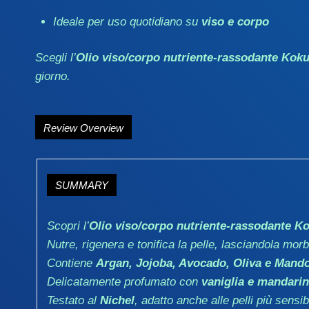
Ideale per uso quotidiano su
viso e corpo
Scegli l’
Olio viso/corpo nutriente-rassodante Kok
giorno.
Review Overview
SUMMARY
Scopri l’
Olio viso/corpo nutriente-rassodante 
Nutre, rigenera e tonifica la pelle, lasciandola morb
Contiene
Argan, Jojoba, Avocado, Oliva e Mando
Delicatamente profumato con
vaniglia e mandari
Testato al
Nichel
, adatto anche alle pelli più sensibi