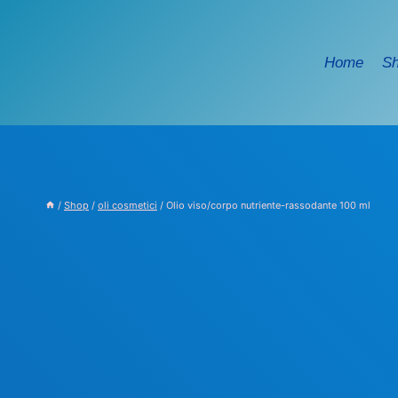
Salta
al
contenuto
Home
S
/
Shop
/
oli cosmetici
/
Olio viso/corpo nutriente-rassodante 100 ml