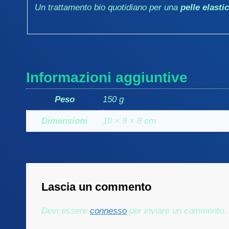
Un trattamento bio quotidiano per una
pelle elasti
Informazioni aggiuntive
Peso
150 g
Dimensioni
10 × 8 × 8 cm
Lascia un commento
Devi essere
connesso
per inviare un commento.