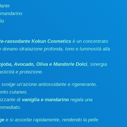
dante
 mandarino
lo
nte-rassodante Kokun Cosmetics
è un concentrato
 donano idratazione profonda, tono e luminosità alla
Jojoba, Avocado, Oliva e Mandorle Dolci
, sinergia
sticità e protezione.
, svolge un’azione antiossidante e rigenerante,
ento cutaneo.
rizzante di
vaniglia e mandarino
regala una
immediato.
ge
e si assorbe rapidamente, rendendo la pelle