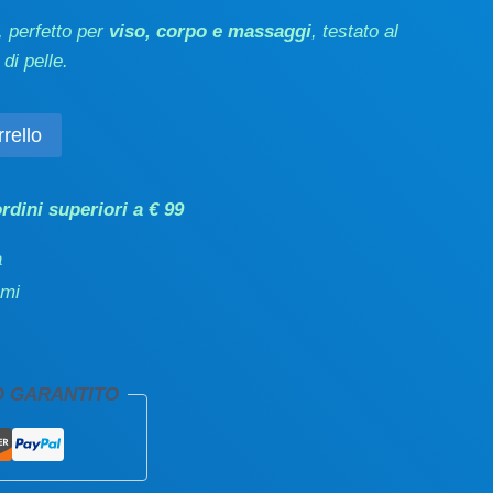
, perfetto per
viso, corpo e massaggi
, testato al
 di pelle.
rello
rdini superiori a € 99
a
emi
O GARANTITO