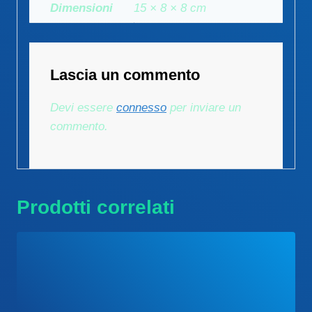
Dimensioni
15 × 8 × 8 cm
Lascia un commento
Devi essere
connesso
per inviare un
commento.
Prodotti correlati