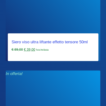
Siero viso ultra liftante effetto tensore 50ml
Il
Il
€
89,00
€
39,00
Iva inclusa
prezzo
prezzo
originale
attuale
era:
è:
€ 89,00.
€ 39,00.
In offerta!