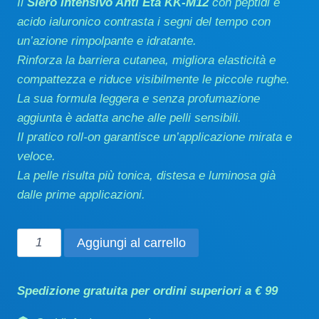
Il
Siero Intensivo Anti Età KK-M12
con peptidi e
acido ialuronico contrasta i segni del tempo con
un’azione rimpolpante e idratante.
Rinforza la barriera cutanea, migliora elasticità e
compattezza e riduce visibilmente le piccole rughe.
La sua formula leggera e senza profumazione
aggiunta è adatta anche alle pelli sensibili.
Il pratico roll-on garantisce un’applicazione mirata e
veloce.
La pelle risulta più tonica, distesa e luminosa già
dalle prime applicazioni.
Siero
Aggiungi al carrello
intensivo
anti
Spedizione gratuita per ordini superiori a € 99
età
15