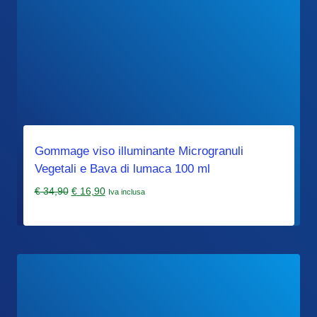
Gommage viso illuminante Microgranuli
Vegetali e Bava di lumaca 100 ml
Il
Il
€
34,90
€
16,90
Iva inclusa
prezzo
prezzo
originale
attuale
era:
è:
€ 34,90.
€ 16,90.